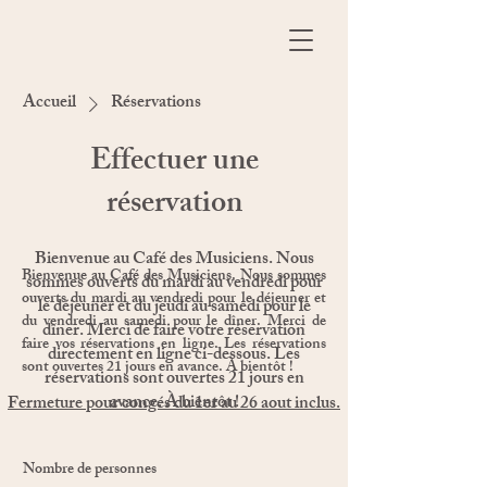
Accueil
Réservations
Effectuer une
réservation
Bienvenue au Café des Musiciens. Nous
Bienvenue au Café des Musiciens. Nous sommes
sommes ouverts du mardi au vendredi pour
ouverts du mardi au vendredi pour le déjeuner et
le déjeuner et du jeudi au samedi pour le
du vendredi au samedi pour le dîner. Merci de
dîner. Merci de faire votre réservation
faire vos réservations en ligne. Les réservations
directement en ligne ci-dessous. Les
sont ouvertes 21 jours en avance. À bientôt !
réservations sont ouvertes 21 jours en
avance. À bientôt !
Fermeture pour congés du 1er au 26 aout inclus.
Nombre de personnes